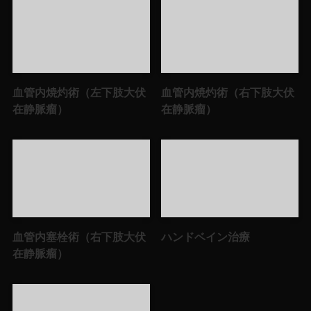
血管内焼灼術（左下肢大伏
血管内焼灼術（右下肢大伏
在静脈瘤）
在静脈瘤）
血管内塞栓術（右下肢大伏
ハンドベイン治療
在静脈瘤）