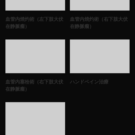
血管内焼灼術（左下肢大伏
血管内焼灼術（右下肢大伏
在静脈瘤）
在静脈瘤）
血管内塞栓術（右下肢大伏
ハンドベイン治療
在静脈瘤）