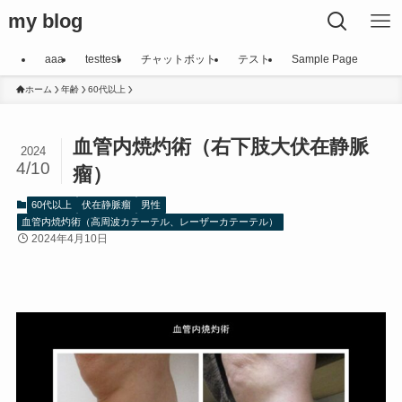
my blog
aaa
testtest
チャットボット
テスト
Sample Page
ホーム
年齢
60代以上
血管内焼灼術（右下肢大伏在静脈
2024
4/10
瘤）
60代以上
伏在静脈瘤
男性
血管内焼灼術（高周波カテーテル、レーザーカテーテル）
2024年4月10日