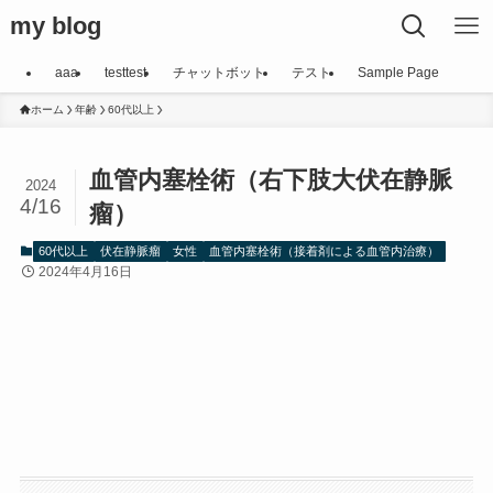
my blog
aaa
testtest
チャットボット
テスト
Sample Page
ホーム
年齢
60代以上
血管内塞栓術（右下肢大伏在静脈
2024
4/16
瘤）
60代以上
伏在静脈瘤
女性
血管内塞栓術（接着剤による血管内治療）
2024年4月16日