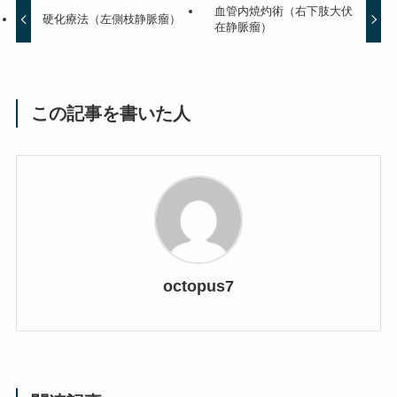
血管内焼灼術（右下肢大伏
硬化療法（左側枝静脈瘤）
在静脈瘤）
この記事を書いた人
octopus7