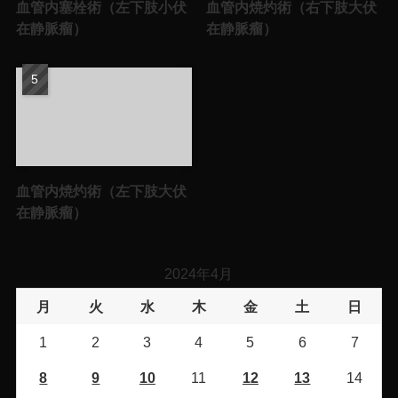
血管内塞栓術（左下肢小伏
血管内焼灼術（右下肢大伏
在静脈瘤）
在静脈瘤）
血管内焼灼術（左下肢大伏
在静脈瘤）
2024年4月
月
火
水
木
金
土
日
1
2
3
4
5
6
7
8
9
10
11
12
13
14