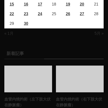
15
16
17
18
19
20
21
22
23
24
25
26
27
28
29
30
« 1月
5月 »
新着記事
血管内焼灼術（左下肢大伏
血管内焼灼術（右下肢大伏
在静脈瘤）
在静脈瘤）