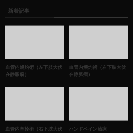
新着記事
血管内焼灼術（左下肢大伏
血管内焼灼術（右下肢大伏
在静脈瘤）
在静脈瘤）
血管内塞栓術（右下肢大伏
ハンドベイン治療