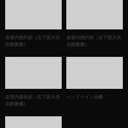
血管内焼灼術（左下肢大伏
血管内焼灼術（右下肢大伏
在静脈瘤）
在静脈瘤）
血管内塞栓術（右下肢大伏
ハンドベイン治療
在静脈瘤）