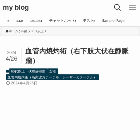
my blog
aaa
testtest
チャットボット
テスト
Sample Page
ホーム
年齢
60代以上
血管内焼灼術（右下肢大伏在静脈
2024
4/26
瘤）
60代以上
伏在静脈瘤
女性
血管内焼灼術（高周波カテーテル、レーザーカテーテル）
2024年4月26日