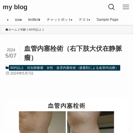
my blog
aaa
testtest
チャットボット
テスト
Sample Page
ホーム
年齢
60代以上
血管内塞栓術（右下肢大伏在静脈
2024
5/07
瘤）
60代以上
伏在静脈瘤
女性
血管内塞栓術（接着剤による血管内治療）
2024年5月7日