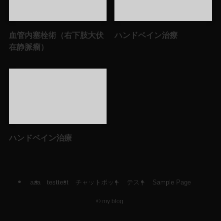
血管内塞栓術（右下肢大伏
ハンドベイン治療
在静脈瘤）
ハンドベイン治療
aaa
testtest
チャットボット
テスト
Sample Page
©
my blog.