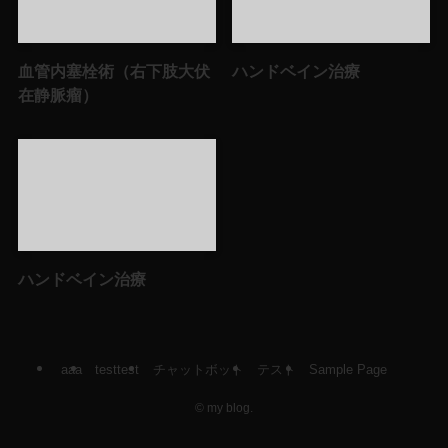
血管内塞栓術（右下肢大伏
ハンドベイン治療
在静脈瘤）
ハンドベイン治療
aaa
testtest
チャットボット
テスト
Sample Page
©
my blog.