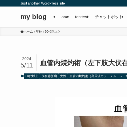
Just another WordPress site
my blog
aaa
testtest
チャットボット
ホーム
年齢
60代以上
2024
血管内焼灼術（左下肢大伏
5/11
60代以上
伏在静脈瘤
女性
血管内焼灼術（高周波カテーテル、レー