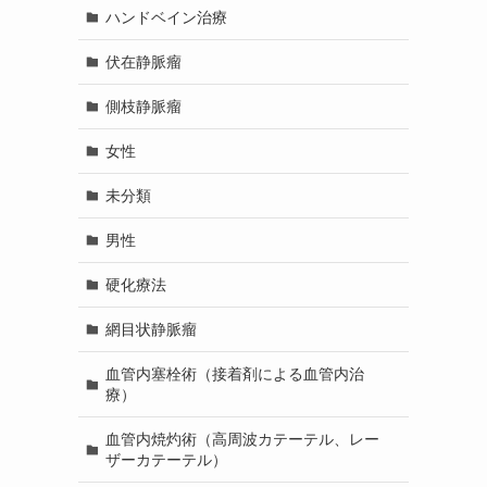
ハンドベイン治療
伏在静脈瘤
側枝静脈瘤
女性
未分類
男性
硬化療法
網目状静脈瘤
血管内塞栓術（接着剤による血管内治
療）
血管内焼灼術（高周波カテーテル、レー
ザーカテーテル）