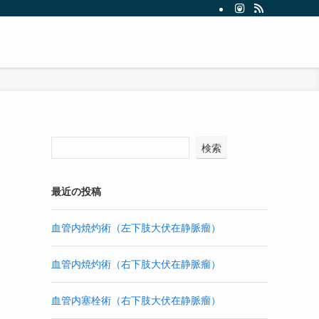
検索
最近の投稿
血管内焼灼術（左下肢大伏在静脈瘤）
血管内焼灼術（右下肢大伏在静脈瘤）
血管内塞栓術（右下肢大伏在静脈瘤）