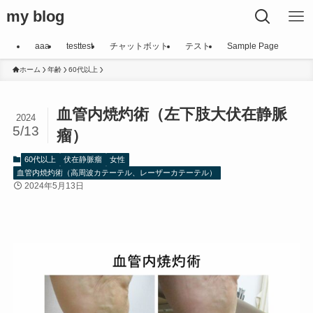
my blog
aaa
testtest
チャットボット
テスト
Sample Page
ホーム
年齢
60代以上
血管内焼灼術（左下肢大伏在静脈
2024
5/13
瘤）
60代以上
伏在静脈瘤
女性
血管内焼灼術（高周波カテーテル、レーザーカテーテル）
2024年5月13日