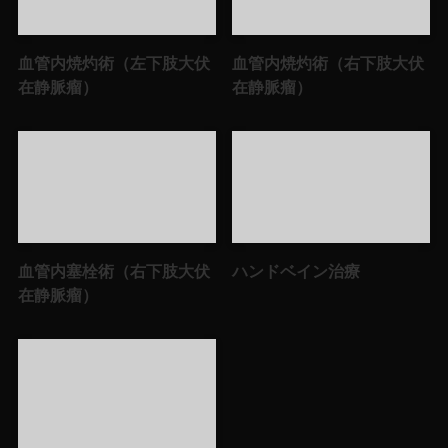
血管内焼灼術（左下肢大伏
血管内焼灼術（右下肢大伏
在静脈瘤）
在静脈瘤）
血管内塞栓術（右下肢大伏
ハンドベイン治療
在静脈瘤）