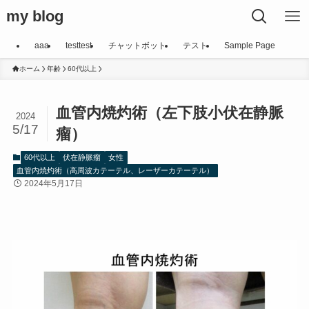
my blog
aaa
testtest
チャットボット
テスト
Sample Page
ホーム
年齢
60代以上
血管内焼灼術（左下肢小伏在静脈
2024
5/17
瘤）
60代以上
伏在静脈瘤
女性
血管内焼灼術（高周波カテーテル、レーザーカテーテル）
2024年5月17日