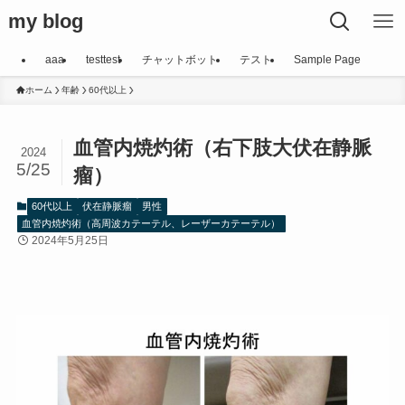
my blog
aaa
testtest
チャットボット
テスト
Sample Page
ホーム
年齢
60代以上
血管内焼灼術（右下肢大伏在静脈
2024
5/25
瘤）
60代以上
伏在静脈瘤
男性
血管内焼灼術（高周波カテーテル、レーザーカテーテル）
2024年5月25日