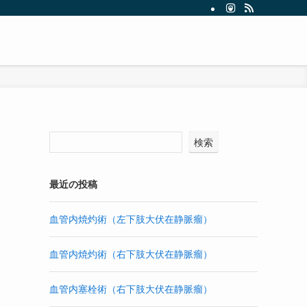
検索
最近の投稿
血管内焼灼術（左下肢大伏在静脈瘤）
血管内焼灼術（右下肢大伏在静脈瘤）
血管内塞栓術（右下肢大伏在静脈瘤）