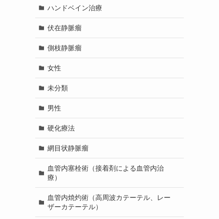
ハンドベイン治療
伏在静脈瘤
側枝静脈瘤
女性
未分類
男性
硬化療法
網目状静脈瘤
血管内塞栓術（接着剤による血管内治
療）
血管内焼灼術（高周波カテーテル、レー
ザーカテーテル）