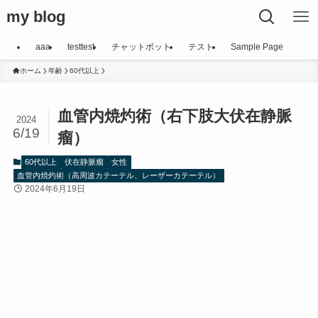
my blog
aaa
testtest
チャットボット
テスト
Sample Page
ホーム
年齢
60代以上
血管内焼灼術（右下肢大伏在静脈
2024
6/19
瘤）
60代以上
伏在静脈瘤
女性
血管内焼灼術（高周波カテーテル、レーザーカテーテル）
2024年6月19日