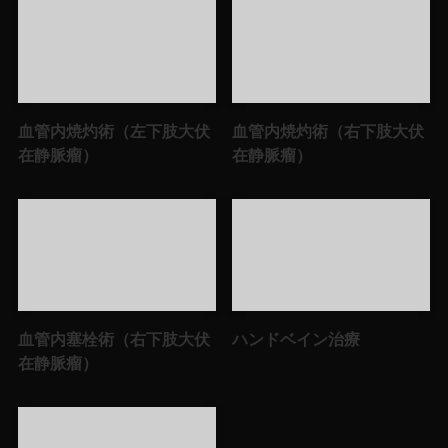
血管内焼灼術（左下肢大伏
血管内焼灼術（右下肢大伏
在静脈瘤）
在静脈瘤）
血管内塞栓術（右下肢大伏
ハンドベイン治療
在静脈瘤）