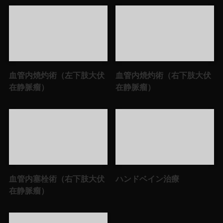
血管内焼灼術（左下肢大伏
血管内焼灼術（右下肢大伏
在静脈瘤）
在静脈瘤）
血管内塞栓術（右下肢大伏
ハンドベイン治療
在静脈瘤）