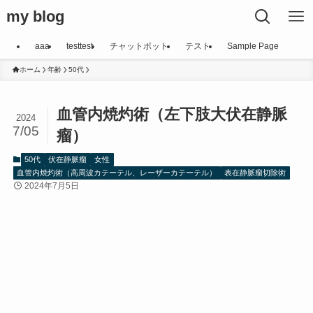
my blog
aaa
testtest
チャットボット
テスト
Sample Page
ホーム
年齢
50代
血管内焼灼術（左下肢大伏在静脈
2024
7/05
瘤）
50代
伏在静脈瘤
女性
血管内焼灼術（高周波カテーテル、レーザーカテーテル）
表在静脈瘤切除術
2024年7月5日