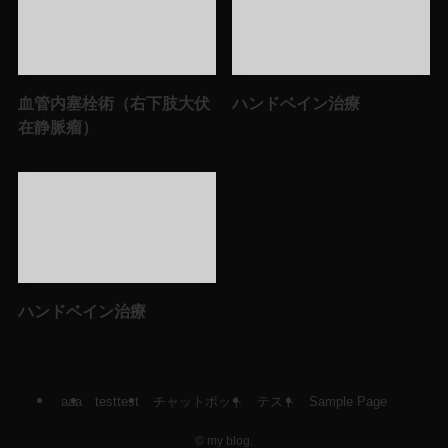
血管内塞栓術（右下肢大伏
ハンドベイン治療
在静脈瘤）
ハンドベイン治療
aaa
testtest
チャットボット
テスト
Sample Page
©
my blog.