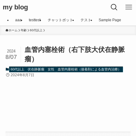
my blog
aaa
testtest
チャットボット
テスト
Sample Page
ホーム
年齢
60代以上
血管内塞栓術（右下肢大伏在静脈
2024
8/07
瘤）
60代以上
伏在静脈瘤
女性
血管内塞栓術（接着剤による血管内治療）
2024年8月7日