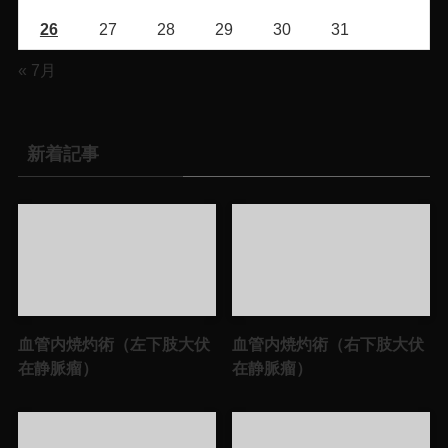
26
27
28
29
30
31
« 7月
新着記事
血管内焼灼術（左下肢大伏
血管内焼灼術（右下肢大伏
在静脈瘤）
在静脈瘤）