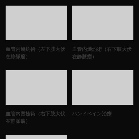
血管内焼灼術（左下肢大伏
血管内焼灼術（右下肢大伏
在静脈瘤）
在静脈瘤）
血管内塞栓術（右下肢大伏
ハンドベイン治療
在静脈瘤）