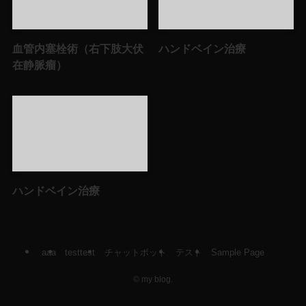
血管内塞栓術（右下肢大伏
ハンドベイン治療
在静脈瘤）
ハンドベイン治療
aaa
testtest
チャットボット
テスト
Sample Page
©
my blog.