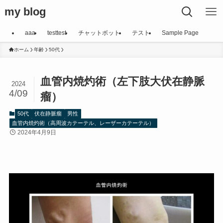
my blog
aaa
testtest
チャットボット
テスト
Sample Page
ホーム
年齢
50代
血管内焼灼術（左下肢大伏在静脈
2024
4/09
瘤）
50代
伏在静脈瘤
男性
血管内焼灼術（高周波カテーテル、レーザーカテーテル）
2024年4月9日