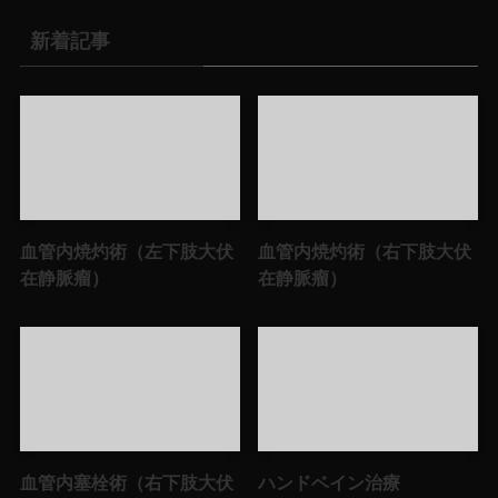
新着記事
血管内焼灼術（左下肢大伏
血管内焼灼術（右下肢大伏
在静脈瘤）
在静脈瘤）
血管内塞栓術（右下肢大伏
ハンドベイン治療