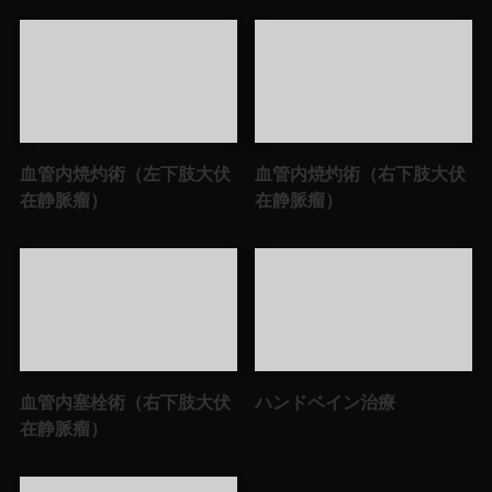
血管内焼灼術（左下肢大伏
血管内焼灼術（右下肢大伏
在静脈瘤）
在静脈瘤）
血管内塞栓術（右下肢大伏
ハンドベイン治療
在静脈瘤）