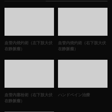
血管内焼灼術（左下肢大伏
血管内焼灼術（右下肢大伏
在静脈瘤）
在静脈瘤）
血管内塞栓術（右下肢大伏
ハンドベイン治療
在静脈瘤）