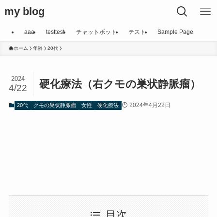
my blog
aaa
testtest
チャットボット
テスト
Sample Page
ホーム
年齢
20代
2024
硬化療法（右クモの巣状静脈瘤）
4/22
2024年4月22日
20代
クモの巣状静脈瘤
女性
硬化療法
目次