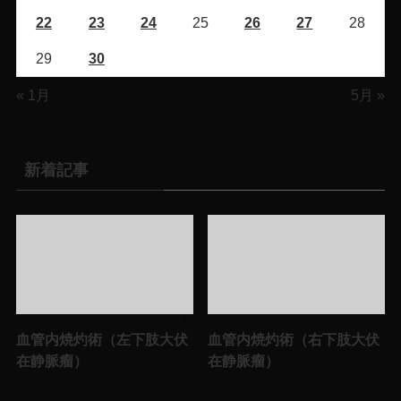
22
23
24
25
26
27
28
29
30
« 1月
5月 »
新着記事
血管内焼灼術（左下肢大伏
血管内焼灼術（右下肢大伏
在静脈瘤）
在静脈瘤）