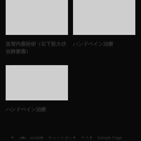
血管内塞栓術（右下肢大伏
ハンドベイン治療
在静脈瘤）
ハンドベイン治療
aaa
testtest
チャットボット
テスト
Sample Page