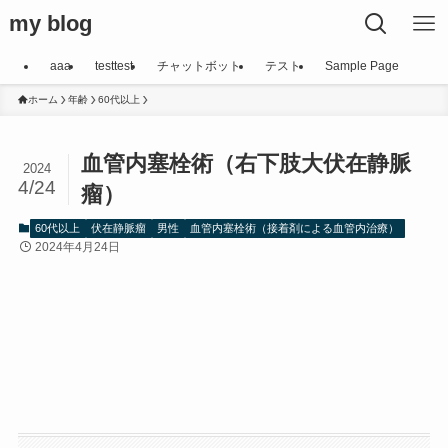
my blog
aaa
testtest
チャットボット
テスト
Sample Page
ホーム
年齢
60代以上
血管内塞栓術（右下肢大伏在静脈
2024
4/24
瘤）
60代以上
伏在静脈瘤
男性
血管内塞栓術（接着剤による血管内治療）
2024年4月24日