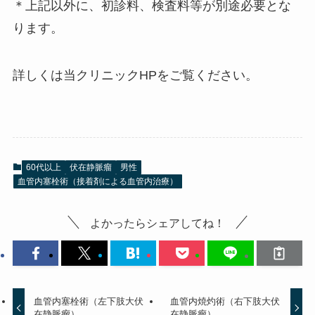
＊上記以外に、初診料、検査料等が別途必要とな
ります。
詳しくは当クリニックHPをご覧ください。
60代以上
伏在静脈瘤
男性
血管内塞栓術（接着剤による血管内治療）
よかったらシェアしてね！
血管内塞栓術（左下肢大伏
血管内焼灼術（右下肢大伏
在静脈瘤）
在静脈瘤）