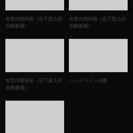
血管内焼灼術（左下肢大伏
血管内焼灼術（右下肢大伏
在静脈瘤）
在静脈瘤）
血管内塞栓術（右下肢大伏
ハンドベイン治療
在静脈瘤）