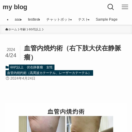
my blog
aaa
testtest
チャットボット
テスト
Sample Page
ホーム
年齢
60代以上
血管内焼灼術（右下肢大伏在静脈
2024
4/24
瘤）
60代以上
伏在静脈瘤
女性
血管内焼灼術（高周波カテーテル、レーザーカテーテル）
2024年4月24日