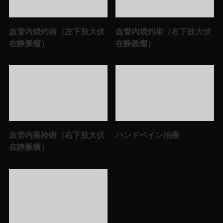
血管内焼灼術（左下肢大伏
血管内焼灼術（右下肢大伏
在静脈瘤）
在静脈瘤）
血管内塞栓術（右下肢大伏
ハンドベイン治療
在静脈瘤）