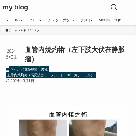
my blog
aaa
testtest
チャットボット
テスト
Sample Page
ホーム
年齢
40代
血管内焼灼術（左下肢大伏在静脈
2024
5/01
瘤）
40代
伏在静脈瘤
男性
血管内焼灼術（高周波カテーテル、レーザーカテーテル）
2024年5月1日