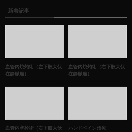
新着記事
血管内焼灼術（左下肢大伏
血管内焼灼術（右下肢大伏
在静脈瘤）
在静脈瘤）
血管内塞栓術（右下肢大伏
ハンドベイン治療