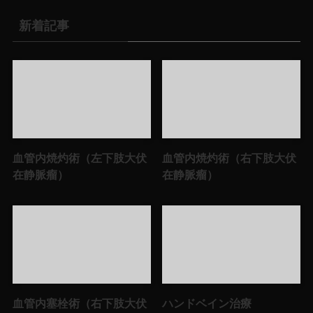
新着記事
血管内焼灼術（左下肢大伏
血管内焼灼術（右下肢大伏
在静脈瘤）
在静脈瘤）
血管内塞栓術（右下肢大伏
ハンドベイン治療