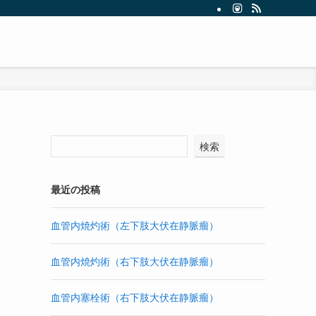
検索
最近の投稿
血管内焼灼術（左下肢大伏在静脈瘤）
血管内焼灼術（右下肢大伏在静脈瘤）
血管内塞栓術（右下肢大伏在静脈瘤）