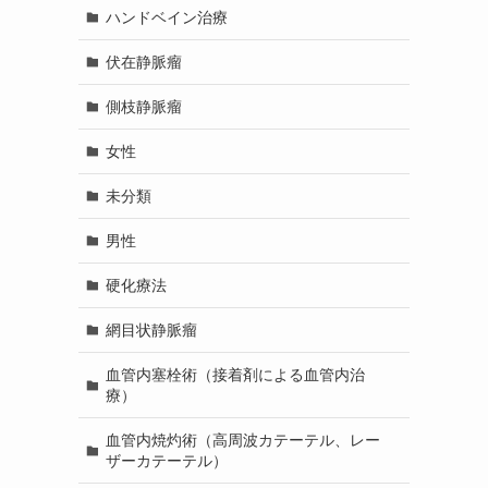
ハンドベイン治療
伏在静脈瘤
側枝静脈瘤
女性
未分類
男性
硬化療法
網目状静脈瘤
血管内塞栓術（接着剤による血管内治
療）
血管内焼灼術（高周波カテーテル、レー
ザーカテーテル）