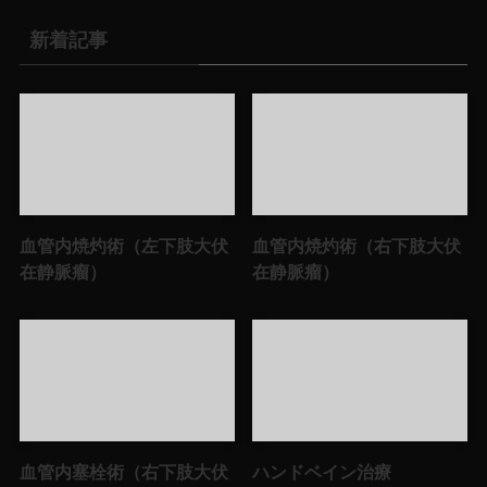
新着記事
血管内焼灼術（左下肢大伏
血管内焼灼術（右下肢大伏
在静脈瘤）
在静脈瘤）
血管内塞栓術（右下肢大伏
ハンドベイン治療